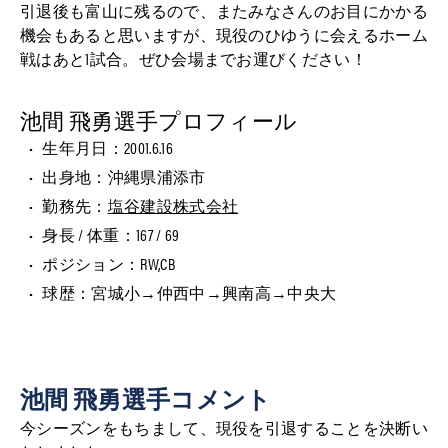
引退後も富山に残るので、またみなさんのお目にかかる
機会もあると思いますが、現役のひゆうに会えるホーム
戦はあと1試合。ぜひ会場までお運びください！
池間 飛勇選手プロフィール
生年月日：2001.6.16
出身地：沖縄県浦添市
勤務先：
塩谷建設株式会社
身長 / 体重：167 / 69
ポジション：RW,CB
球歴：宮城小→仲西中→興南高→中央大
池間 飛勇選手コメント
今シーズンをもちまして、現役を引退することを決断い