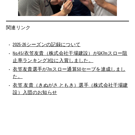
関連リンク
2025-26シーズンの記録について
No.45/衣笠友貴（株式会社干場建設）がGK7mスロー阻
止率ランキング3位に入賞しました。
衣笠友貴選手が7mスロー通算50セーブを達成しまし
た。
衣笠 友貴（きぬがさ ともき）選手（株式会社干場建
設）入団のお知らせ