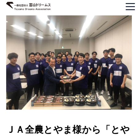
ＪＡ全農とやま様から「とや