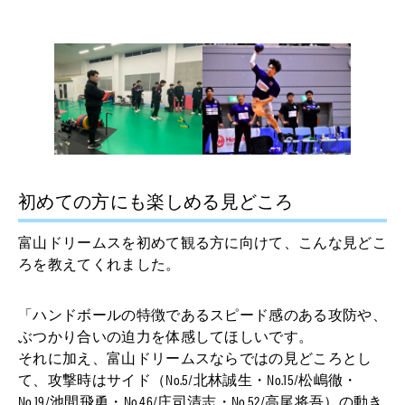
初めての方にも楽しめる見どころ
富山ドリームスを初めて観る方に向けて、こんな見どこ
ろを教えてくれました。
「ハンドボールの特徴であるスピード感のある攻防や、
ぶつかり合いの迫力を体感してほしいです。
それに加え、富山ドリームスならではの見どころとし
て、攻撃時はサイド（No.5/北林誠⽣・No.15/松嶋徹・
No.19/池間飛勇・No.46/庄司清志・No.52/高尾将吾）の動き