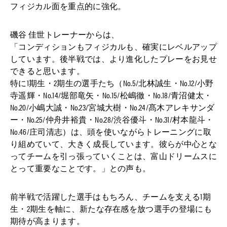
フィジカル面を重点的に強化。
磯谷 佳世トレーナーからは、
「コンディションもフィジカルも、確実にレベルアップ
しています。後半戦では、より進化したプレーをお見せ
できると思います。
特に1期生・2期生の選手たち（No.5/北林誠⽣・No.12/小野
寺遥輝・No.14/堀部⻯⽮・No.15/松嶋徹・No.18/⻘沼健太・
No.20/⼩嶋⼤誠・No.23/宮城大樹・No.24/髙⽊アレキサンダ
ー・No.25/仲⾈井裕貴・No.28/渋⾕優⽃・No.31/村本⿓⽃・
No.46/庄司清志）は、頭を使いながらトレーニングに取
り組めていて、大きく成長しています。彼らが中心とな
ってチームを引っ張っていくことは、富山ドリームスに
とって重要なことです。」との声も。
前半戦で活躍した選手はもちろん、チームを支える1期
生・2期生を軸に、新たな存在感を放つ選手の登場にも
期待が高まります。