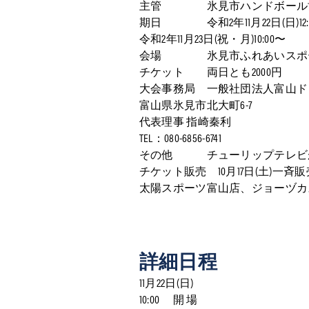
主管 氷見市ハンドボール協
期日 令和2年11月22日(日)12:
令和2年11月23日(祝・月)10:00〜
会場 氷見市ふれあいスポーツセ
チケット 両日とも2000円
大会事務局 一般社団法人富山ド
富山県氷見市北大町6-7
代表理事 指崎秦利
TEL：
080-6856-6741
その他 チューリップテレビが
チケット販売 10月17日(土)一斉
太陽スポーツ富山店、ジョーヅカ
詳細日程
11月22日(日)
10:00 開 場