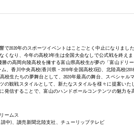
響で2020年のスポーツイベントはことごとく中止になりまし
なくなり、今年の高校3年生は全国大会なしで公式戦を終えまし
抜準優勝の高岡向陵高校を擁する富山県高校生が夢の「富山ドリ
、香川中央高校(香川県・2019年全国高校3冠)、北陸高校(20
です。高校生たちの夢舞台として、2020年最高の舞台、スペシャ
ツの観戦スタイルとして、新たなスタイルを様々に提案いた
に発信することで、富山のハンドボールコンテンツの魅力を
リームス
中)、讀売新聞北陸支社、チューリップテレビ