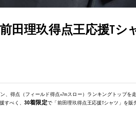
前⽥理玖得点王応援Tシ
ーシーズン、得点（フィールド得点+7mスロー）ランキングトップ
30着限定
援すべく、
で「前⽥理玖得点王応援Tシャツ」を販