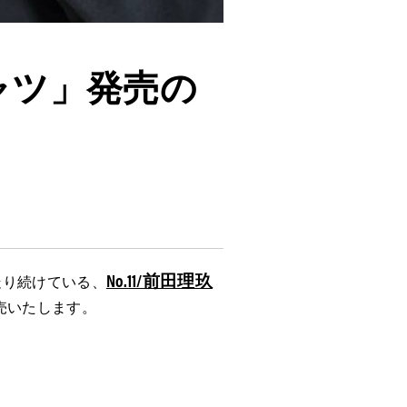
ャツ」発売の
No.11/前⽥理玖
を走り続けている、
売いたします。