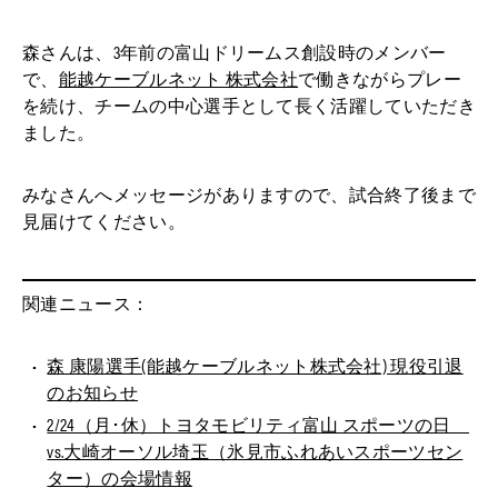
森さんは、3年前の富山ドリームス創設時のメンバー
で、
能越ケーブルネット 株式会社
で働きながらプレー
を続け、チームの中心選手として長く活躍していただき
ました。
みなさんへメッセージがありますので、試合終了後まで
見届けてください。
関連ニュース：
森 康陽選手(能越ケーブルネット株式会社) 現役引退
のお知らせ
2/24（月･休）トヨタモビリティ富山 スポーツの日
vs.大崎オーソル埼玉（氷見市ふれあいスポーツセン
ター）の会場情報