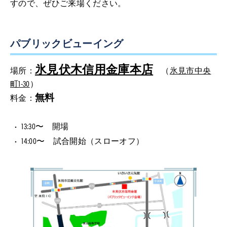
すので、ぜひご来場ください。
パブリックビューイング
氷見伏木信用金庫本店
場所：
（
氷見市中央
町1-30
）
無料
料金：
13:30〜 開場
14:00〜 試合開始（スローオフ）