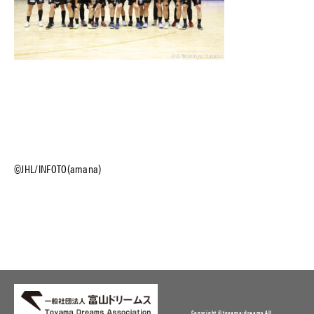
©JHL/INFOTO(amana)
Copyright © toyama-dreams All