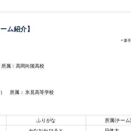
MS チーム紹介】
＊選手
 所属：高岡向陵高校
） 所属： 氷見高等学校
ふりがな
所属(チーム
かなおか ひろと
日体大