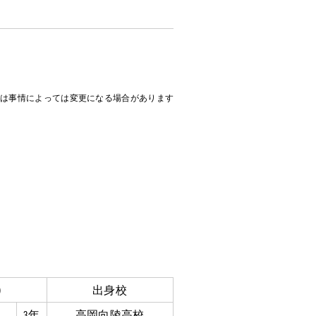
は事情によっては変更になる場合があります
)
出身校
3年
高岡向陵高校