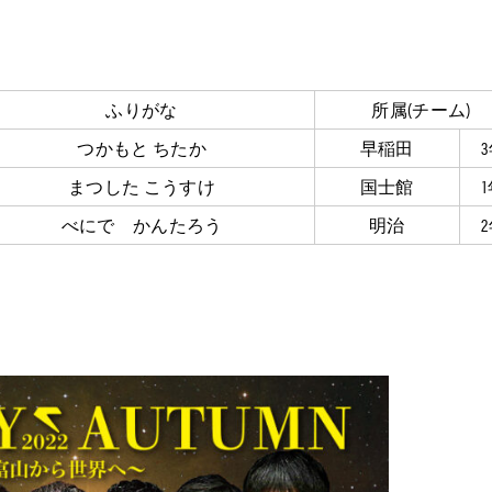
ふりがな
所属(チーム)
つかもと ちたか
早稲田
まつした こうすけ
国士館
べにで かんたろう
明治
】