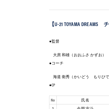
【U-21 TOYAMA DREA
●監督
大房 和雄（おおふさ かずお）
●コーチ
海道 衛秀（かいどう もりひで
●CP
No
氏名
2
金岡 宙斗