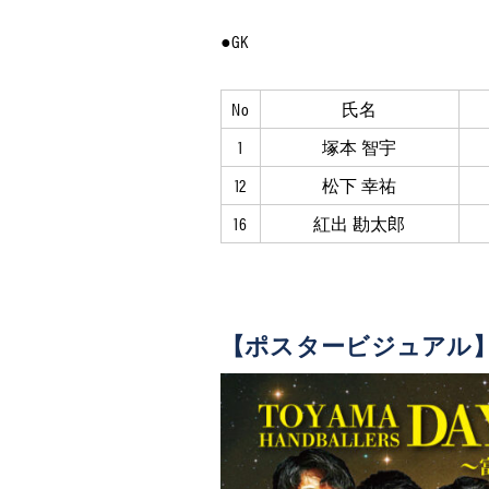
●GK
No
氏名
1
塚本 智宇
12
松下 幸祐
16
紅出 勘太郎
【ポスタービジュアル