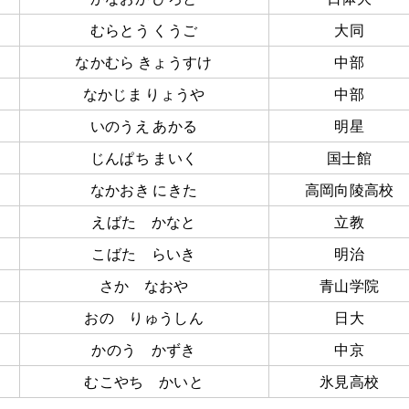
むらとう くうご
大同
なかむら きょうすけ
中部
なかじま りょうや
中部
いのうえ あかる
明星
じんぱち まいく
国士館
なかおき にきた
高岡向陵高校
えばた かなと
立教
こばた らいき
明治
さか なおや
青山学院
おの りゅうしん
日大
かのう かずき
中京
むこやち かいと
氷見高校