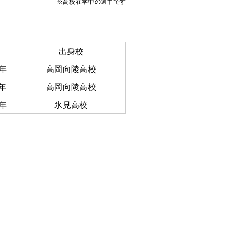
※高校在学中の選手です
出身校
3年
高岡向陵高校
1年
高岡向陵高校
2年
氷見高校