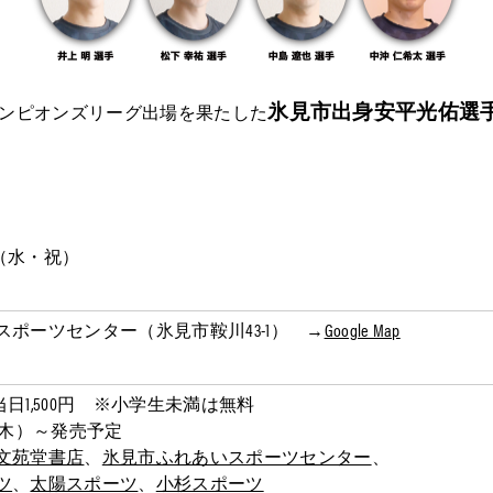
氷見市出身安平光佑選
ンピオンズリーグ出場を果たした
日（水・祝）
ポーツセンター（氷見市鞍川43-1）
→
Google Map
、当日1,500円 ※小学生未満は無料
0日（木）～発売予定
文苑堂書店
、
氷見市ふれあいスポーツセンター
、
ツ
、
太陽スポーツ
、
小杉スポーツ