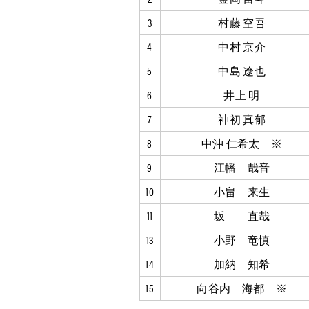
3
村藤 空吾
4
中村 京介
5
中島 遼也
6
井上 明
7
神初 真郁
8
中沖 仁希太 ※
9
江幡 哉音
10
小畠 来生
11
坂 直哉
13
小野 竜慎
14
加納 知希
15
向谷内 海都 ※