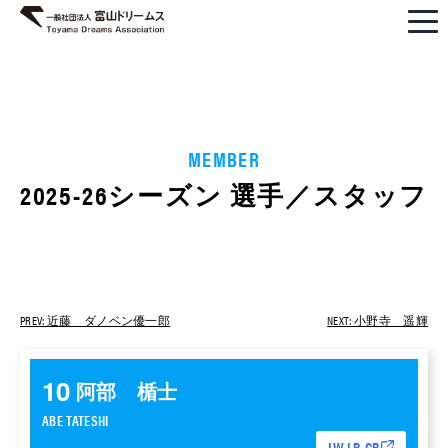
MEMBER
2025-26シーズン 選手／スタッフ
PREV: 近藤 ダノベン優一郎
NEXT: 小野寺 遥輝
10
阿部 楯士
ABE TATESHI
LW,LB,CB