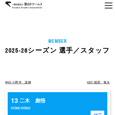
MEMBER
2025-26シーズン 選手／スタッフ
PREV: 小野寺 遥輝
NEXT: 堀部 ⻯⽮
13
二木 彪悟
FUTAKI HYOGO
CB