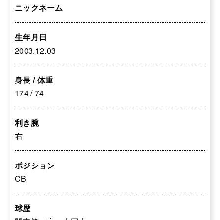
ニックネーム
生年月日
2003.12.03
身長 / 体重
174 / 74
利き腕
右
ポジション
CB
球歴