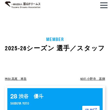
MEMBER
2025-26シーズン 選手／スタッフ
PREV: 高尾 将吾
NEXT: 小野寺 遥輝
28
渋⾕ 優⽃
SHIBUYA YUTO
CB,PV