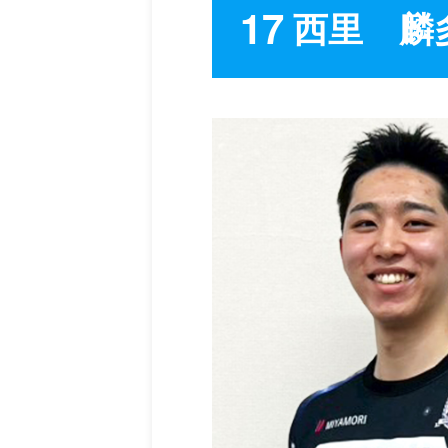
17
西里 麟