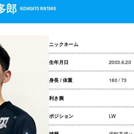
多郎
NISHISATO RINTARO
ニックネーム
生年月日
2003.6.20
身長 / 体重
180 / 73
利き腕
ポジション
LW
球歴
函館高盛ハ