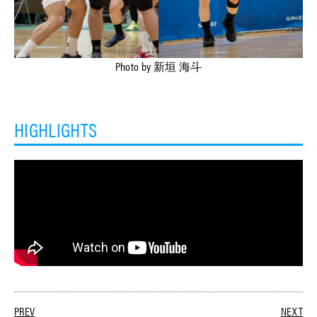
Photo by 新垣 海斗
HIGHLIGHTS
PREV
NEXT