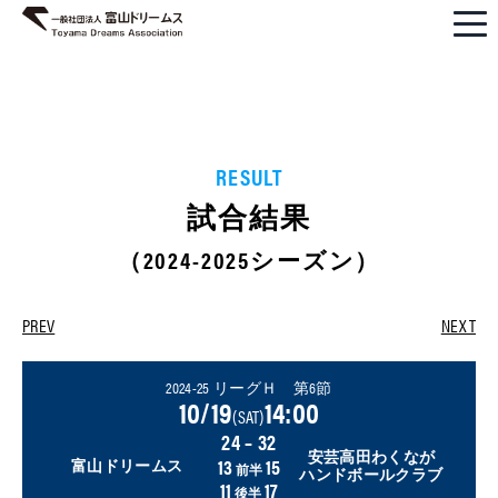
RESULT
試合結果
（2024-2025シーズン）
PREV
NEXT
2024-25 リーグＨ 第6節
10/19
14:00
(SAT)
24 – 32
安芸高田わくなが
13
15
富山ドリームス
前半
ハンドボールクラブ
11
17
後半