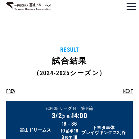
RESULT
試合結果
（2024-2025シーズン）
PREV
NEXT
2024-25 リーグＨ 第14節
3/2
14:00
(SUN)
18 – 36
トヨタ車体
10
18
富山ドリームス
前半
ブレイヴキングス刈谷
8
18
後半