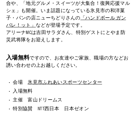
合や、「地元グルメ・スイーツが大集合！復興応援マル
シェ」も開催。いま話題になっている氷見市の和洋菓
子・パンの店ニューちどりさんの
「ハンドボール ガン
バレ！ット」
などが登場予定です。
アリーナMCは吉田サラダさん、特別ゲストにとやま防
災武将隊をお迎えします。
入場無料
ですので、お友達やご家族、職場の方などお
誘い合わせの上お越しください。
会場
氷見市ふれあいスポーツセンター
入場無料
主催 富山ドリームス
特別協賛 NTT西日本 日本ゼオン