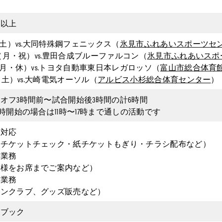
生以上
6（土）vs.大同特殊鋼フェニックス（
氷見市ふれあいスポーツセ
29（月・祝）vs.豊田合成ブルーファルコン（
氷見市ふれあいスポ
6（月・休）vs.トヨタ自動車東日本レガロッソ（
富山市総合体育
18（土）vs.大崎電気オーソル（
アルビス小杉総合体育センター
）
オフ3時間前〜試合開始後3時間の計6時間
4時開始の場合は11時〜17時まで通しの活動です
場対応
子チケットチェック・紙チケットもぎり・チラシ配布など）
内業務
客様をお席までご案内など）
売業務
ァンクラブ、グッズ販売など）
ーブック