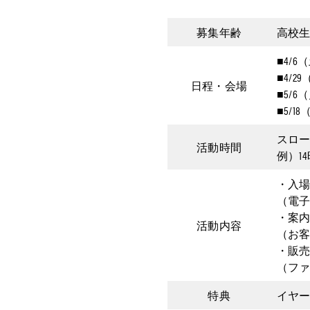
募集年齢
高校
■4/
■4/
日程・会場
■5/
■5/
スロー
活動時間
例）1
・入
（電
・案
活動内容
（お
・販
（フ
特典
イヤ