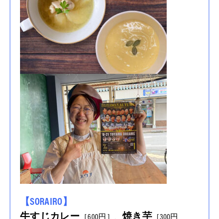
【SORAIRO】
牛すじカレー
焼き芋
［600円］、
［300円