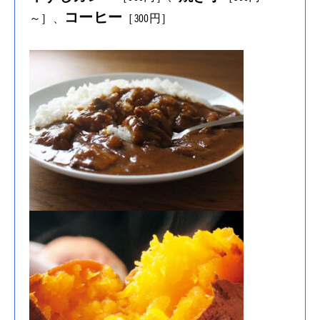
コーヒー
～］、
［300円］